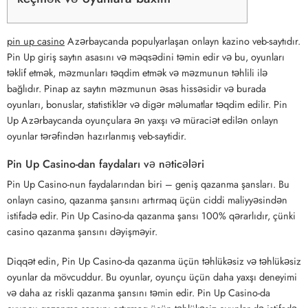
pin up casino
Azərbaycanda populyarlaşan onlayn kazino veb-saytıdır.
Pin Up giriş saytın asasını və məqsədini təmin edir və bu, oyunları
təklif etmək, məzmunları təqdim etmək və məzmunun təhlili ilə
bağlıdır. Pinap az saytın məzmunun əsas hissəsidir və burada
oyunları, bonuslar, statistiklər və digər məlumatlar təqdim edilir. Pin
Up Azərbaycanda oyunçulara ən yaxşı və müraciət edilən onlayn
oyunlar tərəfindən hazırlanmış veb-saytidir.
Pin Up Casino-dan faydaları və nəticələri
Pin Up Casino-nun faydalarından biri – geniş qazanma şansları. Bu
onlayn casino, qazanma şansını artırmaq üçün ciddi maliyyəsindən
istifadə edir. Pin Up Casino-da qazanma şansı 100% qərarlıdır, çünki
casino qazanma şansını dəyişməyir.
Diqqət edin, Pin Up Casino-da qazanma üçün təhlükəsiz və təhlükəsiz
oyunlar da mövcuddur. Bu oyunlar, oyunçu üçün daha yaxşı deneyimi
və daha az riskli qazanma şansını təmin edir. Pin Up Casino-da