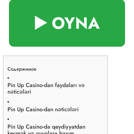
▶️ OYNA
Содержимое
Pin Up Casino-dan faydaları və
nəticələri
Pin Up Casino-dan nəticələri
Pin Up Casino-da qeydiyyatdan
keçmək və oyunlara baxım