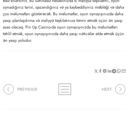
edə bilərsiniz. Bu səhifədə hesabınızda ki maliyyə təşkilatını, oyun
oynadığınız tarixi, qazandığınız və ya kaybeddiyiniz məbləği və daha
çox məlumatları göstərəcək. Bu məlumatlar, oyun oynayışınızda daha
yaxşı planlaşdırma və maliyyə təşkilatınıza təmin etmək üçün ən yaxşı
asas olacaq. Pin Up Casino-da oyun oynayışınızda bu məlumatları
təhlil etmək, oyun oynayışınızda daha yaxşı nəticələr elde etmək üçün
ən yaxşı yoludur.
PREVIOUS
NEXT