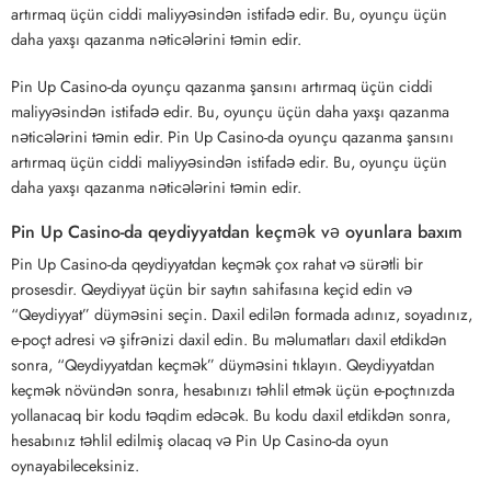
artırmaq üçün ciddi maliyyəsindən istifadə edir. Bu, oyunçu üçün
daha yaxşı qazanma nəticələrini təmin edir.
Pin Up Casino-da oyunçu qazanma şansını artırmaq üçün ciddi
maliyyəsindən istifadə edir. Bu, oyunçu üçün daha yaxşı qazanma
nəticələrini təmin edir. Pin Up Casino-da oyunçu qazanma şansını
artırmaq üçün ciddi maliyyəsindən istifadə edir. Bu, oyunçu üçün
daha yaxşı qazanma nəticələrini təmin edir.
Pin Up Casino-da qeydiyyatdan keçmək və oyunlara baxım
Pin Up Casino-da qeydiyyatdan keçmək çox rahat və sürətli bir
prosesdir. Qeydiyyat üçün bir saytın sahifasına keçid edin və
“Qeydiyyat” düyməsini seçin. Daxil edilən formada adınız, soyadınız,
e-poçt adresi və şifrənizi daxil edin. Bu məlumatları daxil etdikdən
sonra, “Qeydiyyatdan keçmək” düyməsini tıklayın. Qeydiyyatdan
keçmək növündən sonra, hesabınızı təhlil etmək üçün e-poçtınızda
yollanacaq bir kodu təqdim edəcək. Bu kodu daxil etdikdən sonra,
hesabınız təhlil edilmiş olacaq və Pin Up Casino-da oyun
oynayabileceksiniz.